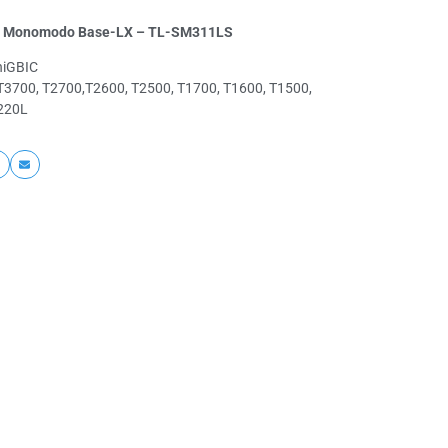
ex Monomodo Base-LX – TL-SM311LS
niGBIC
 T3700, T2700,T2600, T2500, T1700, T1600, T1500,
C220L