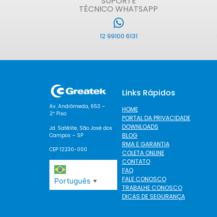
SUPORTE
TÉCNICO WHATSAPP
12 99100 6131
Links Rápidos
Av. Andrômeda, 653 –
HOME
2º Piso
PORTAL DA PRIVACIDADE
DOWNLOADS
Jd. Satélite, São José dos
BLOG
Campos – SP
RMA E GARANTIA
CEP 12230-000
COLETA ONLINE
CONTATO
FAQ
FALE CONOSCO
Português
▼
TRABALHE CONOSCO
DICAS DE SEGURANÇA