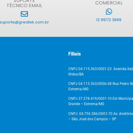
SUPORTE
COMERCIAL
TÉCNICO EMAIL
12 99172 3899
suporte@greatek.com.br
Filiais
CNPJ 04.115.363/0001-23 Avenida Itab
Ilhéus/BA
CNPJ 04.115.363/0006-38 Rua Pedro Ros
Extrema/MG
CNPJ 37.278.419/0001-10 Est Municipal
Grande – Extrema/MG
CNPJ: 04.756.586/0001-70 Av. Andrômeda
– São José dos Campos – SP