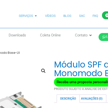
SERVIÇOS
VÍDEOS
BLOG
SAC
FAQ
Downloads
Coleta Online
Contato
F
omodo Base-LX
Módulo SPF d
Monomodo B
Receba uma proposta personali
PRODUTO SUJEITO A ANALISE DE EST
DESCRIÇÃO
AVALIAÇÕES (0)