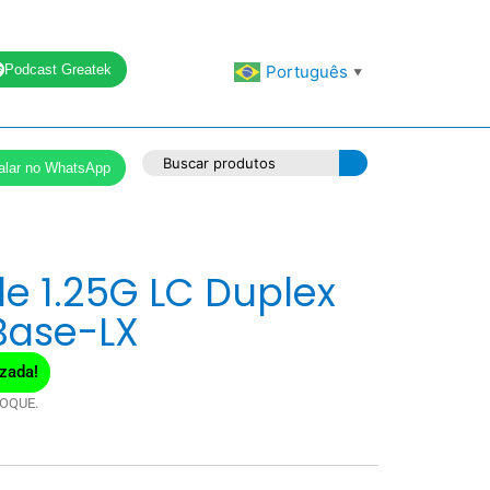
Podcast Greatek
Português
▼
alar no WhatsApp
e 1.25G LC Duplex
ase-LX
zada!
OQUE.