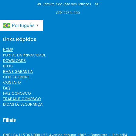
Jd. Satélite, São José dos Campos – SP
CEP 12230-000
Português
▼
Links Rápidos
HOME
PORTAL DA PRIVACIDADE
DOWNLOADS
BLOG
RMA E GARANTIA
COLETA ONLINE
CONTATO
FAQ
FALE CONOSCO
TRABALHE CONOSCO
DICAS DE SEGURANÇA
Filiais
CNPJ 04.115.363/0001-23 Avenida Itabuna, 1862 – Conquista – Ilhéus/BA