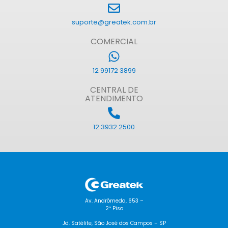
suporte@greatek.com.br
COMERCIAL
12 99172 3899
CENTRAL DE
ATENDIMENTO
12 3932 2500
Av. Andrômeda, 653 –
2º Piso
Jd. Satélite, São José dos Campos – SP