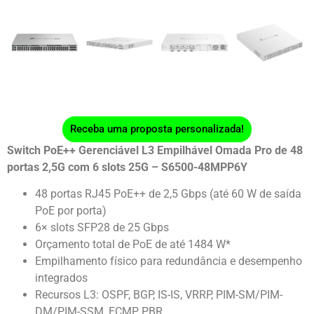
Receba uma proposta personalizada!
Switch PoE++ Gerenciável L3 Empilhável Omada Pro de 48
portas 2,5G com 6 slots 25G – S6500-48MPP6Y
48 portas RJ45 PoE++ de 2,5 Gbps (até 60 W de saída
PoE por porta)
6× slots SFP28 de 25 Gbps
Orçamento total de PoE de até 1484 W*
Empilhamento físico para redundância e desempenho
integrados
Recursos L3: OSPF, BGP, IS-IS, VRRP, PIM-SM/PIM-
DM/PIM-SSM, ECMP, PBR