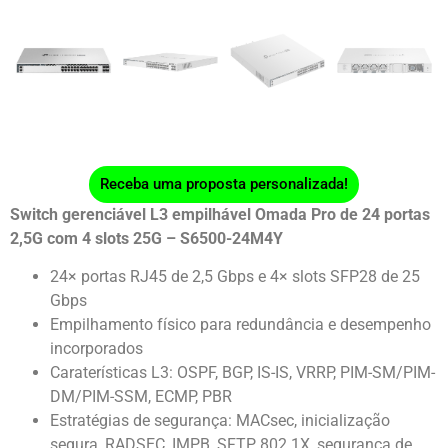
Receba uma proposta personalizada!
Switch gerenciável L3 empilhável Omada Pro de 24 portas
2,5G com 4 slots 25G – S6500-24M4Y
24× portas RJ45 de 2,5 Gbps e 4× slots SFP28 de 25
Gbps
Empilhamento físico para redundância e desempenho
incorporados
Caraterísticas L3: OSPF, BGP, IS-IS, VRRP, PIM-SM/PIM-
DM/PIM-SSM, ECMP, PBR
Estratégias de segurança: MACsec, inicialização
segura, RADSEC, IMPB, SFTP, 802.1X, segurança de