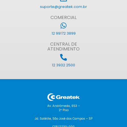
suporte@greatek.com.br
COMERCIAL
12 99172 3899
CENTRAL DE
ATENDIMENTO
12 3932 2500
Av. Andrômeda, 653 –
2º Piso
Jd. Satélite, São José dos Campos – SP
CEP 12230-000