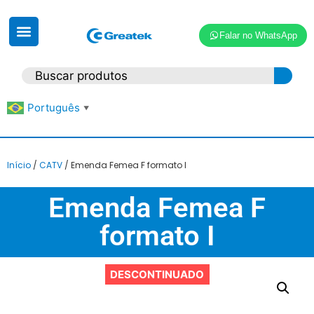
Falar no WhatsApp
Português
▼
Início
/
CATV
/ Emenda Femea F formato I
Emenda Femea F
formato I
DESCONTINUADO