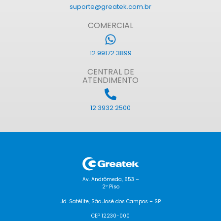
suporte@greatek.com.br
COMERCIAL
12 99172 3899
CENTRAL DE
ATENDIMENTO
12 3932 2500
Av. Andrômeda, 653 –
2º Piso
Jd. Satélite, São José dos Campos – SP
CEP 12230-000