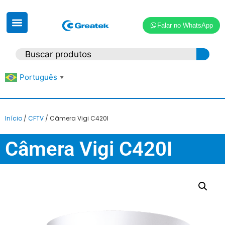
Falar no WhatsApp
Português
▼
Início
/
CFTV
/ Câmera Vigi C420I
Câmera Vigi C420I