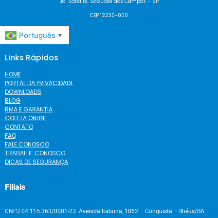
Jd. Satélite, São José dos Campos – SP
CEP 12230-000
Português
▼
Links Rápidos
HOME
PORTAL DA PRIVACIDADE
DOWNLOADS
BLOG
RMA E GARANTIA
COLETA ONLINE
CONTATO
FAQ
FALE CONOSCO
TRABALHE CONOSCO
DICAS DE SEGURANÇA
Filiais
CNPJ 04.115.363/0001-23 Avenida Itabuna, 1862 – Conquista – Ilhéus/BA