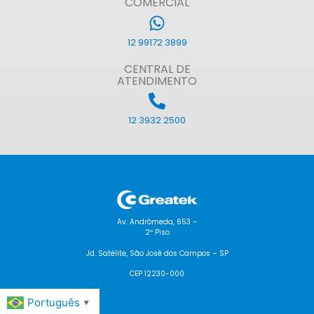
COMERCIAL
12 99172 3899
CENTRAL DE
ATENDIMENTO
12 3932 2500
Av. Andrômeda, 653 –
2º Piso
Jd. Satélite, São José dos Campos – SP
CEP 12230-000
Português
▼