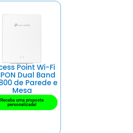
cess Point Wi-Fi
GPON Dual Band
800 de Parede e
Mesa
Receba uma proposta
personalizada!