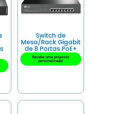
a
Switch de
Mesa/Rack Gigabit
as
de 8 Portas PoE+
Receba uma proposta
personalizada!