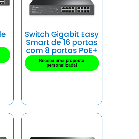
de
Switch Gigabit Easy
Smart de 16 portas
com 8 portas PoE+
Receba uma proposta
personalizada!