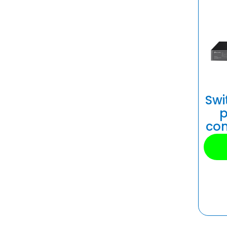
Swi
p
com