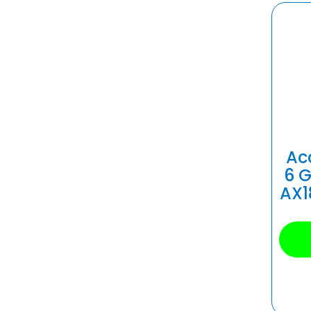
Ac
6 
AX1