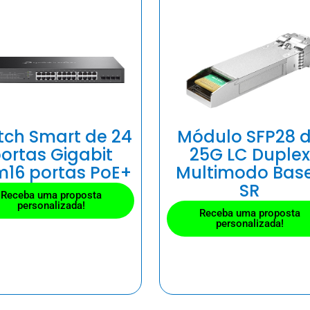
tch Smart de 24
Módulo SFP28 
ortas Gigabit
25G LC Duplex
16 portas PoE+
Multimodo Bas
SR
Receba uma proposta
personalizada!
Receba uma proposta
personalizada!