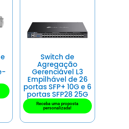
de
Switch de
Agregação
e-
Gerenciável L3
Empilhável de 26
portas SFP+ 10G e 6
portas SFP28 25G
Receba uma proposta
personalizada!