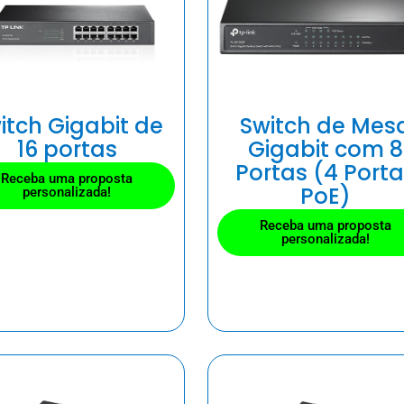
itch Gigabit de
Switch de Mes
16 portas
Gigabit com 8
Portas (4 Port
Receba uma proposta
PoE)
personalizada!
Receba uma proposta
personalizada!