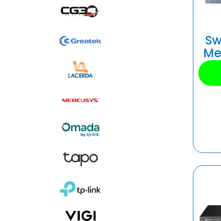
Sw
Me