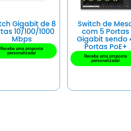
tch Gigabit de 8
Switch de Mes
tas 10/100/1000
com 5 Portas
Mbps
Gigabit sendo 
Portas PoE+
Receba uma proposta
personalizada!
Receba uma proposta
personalizada!