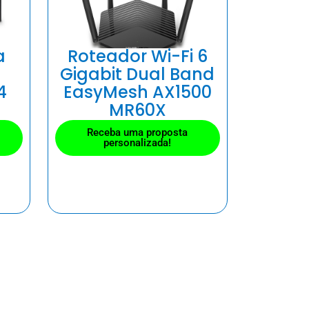
a
Roteador Wi-Fi 6
Gigabit Dual Band
4
EasyMesh AX1500
MR60X
Receba uma proposta
personalizada!