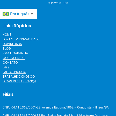
CEP 12230-000
Português
▼
Links Rápidos
HOME
PORTAL DA PRIVACIDADE
DOWNLOADS
BLOG
RMA E GARANTIA
COLETA ONLINE
CONTATO
FAQ
FALE CONOSCO
TRABALHE CONOSCO
DICAS DE SEGURANÇA
Filiais
CNPJ 04.115.363/0001-23 Avenida Itabuna, 1862 – Conquista – Ilhéus/BA
CNPJ 04.115.363/0006-38 Rua Pedro Rosa da Silva, 146 – Morro Grande –