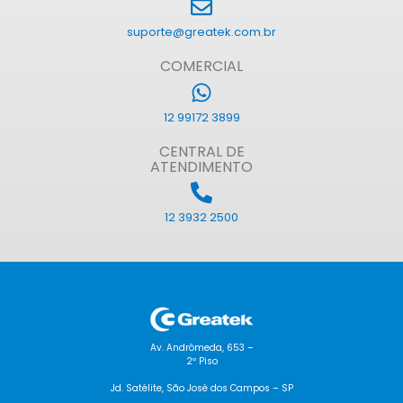
suporte@greatek.com.br
COMERCIAL
12 99172 3899
CENTRAL DE
ATENDIMENTO
12 3932 2500
Av. Andrômeda, 653 –
2º Piso
Jd. Satélite, São José dos Campos – SP