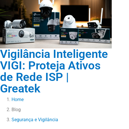
Vigilância Inteligente
VIGI: Proteja Ativos
de Rede ISP |
Greatek
Home
Blog
Segurança e Vigilância