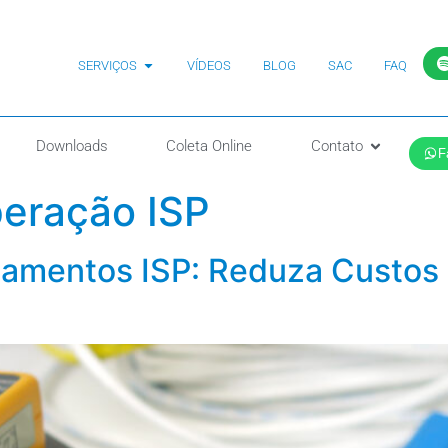
SERVIÇOS
VÍDEOS
BLOG
SAC
FAQ
Downloads
Coleta Online
Contato
F
peração ISP
amentos ISP: Reduza Custos 