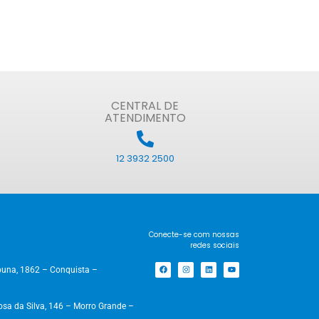
CENTRAL DE
ATENDIMENTO
12 3932 2500
Conecte-se com nossas
redes sociais
una, 1862 – Conquista –
a da Silva, 146 – Morro Grande –