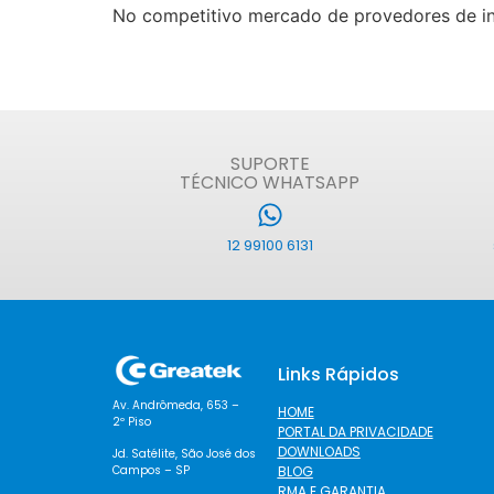
No competitivo mercado de provedores de inte
SUPORTE
TÉCNICO WHATSAPP
12 99100 6131
Links Rápidos
Av. Andrômeda, 653 –
HOME
2º Piso
PORTAL DA PRIVACIDADE
DOWNLOADS
Jd. Satélite, São José dos
BLOG
Campos – SP
RMA E GARANTIA