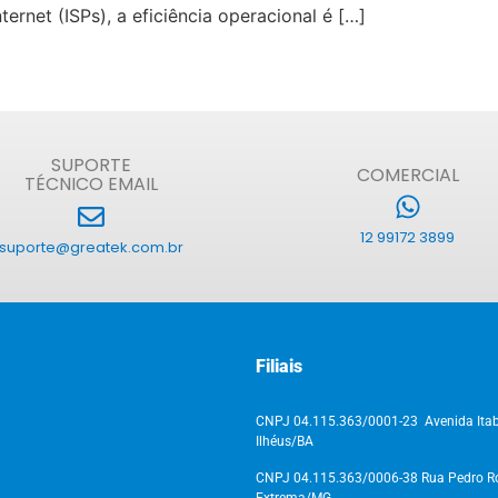
rnet (ISPs), a eficiência operacional é […]
SUPORTE
COMERCIAL
TÉCNICO EMAIL
12 99172 3899
suporte@greatek.com.br
Filiais
CNPJ 04.115.363/0001-23 Avenida Itab
Ilhéus/BA
CNPJ 04.115.363/0006-38 Rua Pedro Ros
Extrema/MG