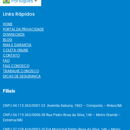
Português
▼
Links Rápidos
HOME
PORTAL DA PRIVACIDADE
DOWNLOADS
BLOG
RMA E GARANTIA
COLETA ONLINE
CONTATO
FAQ
FALE CONOSCO
TRABALHE CONOSCO
DICAS DE SEGURANÇA
Filiais
CNPJ 04.115.363/0001-23 Avenida Itabuna, 1862 – Conquista – Ilhéus/BA
CNPJ 04.115.363/0006-38 Rua Pedro Rosa da Silva, 146 – Morro Grande –
Extrema/MG
CNPJ 37.278.419/0001-10 Est Municipal Pedro Rosa da Silva, 146 – Morro