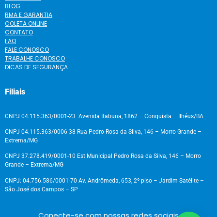
BLOG
RMA E GARANTIA
COLETA ONLINE
CONTATO
FAQ
FALE CONOSCO
TRABALHE CONOSCO
DICAS DE SEGURANÇA
Filiais
CNPJ 04.115.363/0001-23 Avenida Itabuna, 1862 – Conquista – Ilhéus/BA
CNPJ 04.115.363/0006-38 Rua Pedro Rosa da Silva, 146 – Morro Grande –
Extrema/MG
CNPJ 37.278.419/0001-10 Est Municipal Pedro Rosa da Silva, 146 – Morro
Grande – Extrema/MG
CNPJ: 04.756.586/0001-70 Av. Andrômeda, 653, 2º piso – Jardim Satélite –
São José dos Campos – SP
Conecte-se com nossas redes sociais