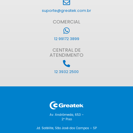
suporte@greatek.com.br
COMERCIAL
12 99172 3899
CENTRAL DE
ATENDIMENTO
12 3932 2500
Av. Andrômeda, 653 –
2º Piso
Jd. Satélite, São José dos Campos – SP