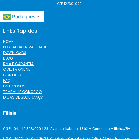
CEP 12230-000
Português
▼
Links Rápidos
HOME
PORTAL DA PRIVACIDADE
DOWNLOADS
BLOG
RMA E GARANTIA
COLETA ONLINE
CONTATO
FAQ
FALE CONOSCO
TRABALHE CONOSCO
DICAS DE SEGURANÇA
Filiais
CNPJ 04.115.363/0001-23 Avenida Itabuna, 1862 – Conquista – Ilhéus/BA
CNPJ 04.115.363/0006-38 Rua Pedro Rosa da Silva, 146 – Morro Grande –