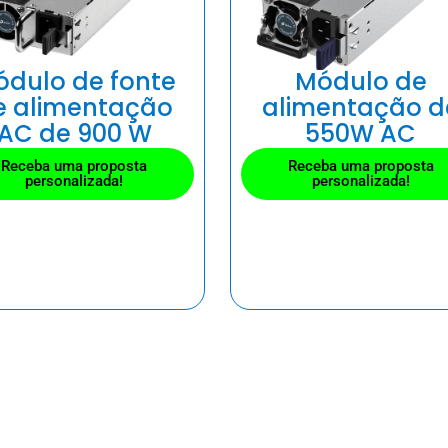
dulo de fonte
Módulo de
e alimentação
alimentação d
AC de 900 W
550W AC
Receba uma proposta
Receba uma proposta
personalizada!
personalizada!