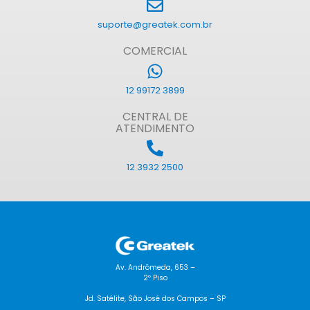
suporte@greatek.com.br
COMERCIAL
12 99172 3899
CENTRAL DE
ATENDIMENTO
12 3932 2500
Av. Andrômeda, 653 –
2º Piso
Jd. Satélite, São José dos Campos – SP