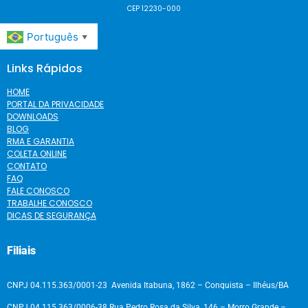
CEP 12230-000
Português
▼
Links Rápidos
HOME
PORTAL DA PRIVACIDADE
DOWNLOADS
BLOG
RMA E GARANTIA
COLETA ONLINE
CONTATO
FAQ
FALE CONOSCO
TRABALHE CONOSCO
DICAS DE SEGURANÇA
Filiais
CNPJ 04.115.363/0001-23 Avenida Itabuna, 1862 – Conquista – Ilhéus/BA
CNPJ 04.115.363/0006-38 Rua Pedro Rosa da Silva, 146 – Morro Grande –