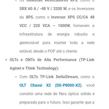
Os
Sistemas Retificadores XPS
, como o
SRX 60 A / -48 V / 3200 W
, e os Inversores
da
XPS
, como o
Inversor XPS CC/CA 48
VCC / 220 VCA – 1000W
, fornecem a
infraestrutura de energia robusta e
gerenciável para manter toda a rede
estável, desde o POP até o cliente.
OLTs e ONTs de Alta Performance (TP-Link
Aginet e Think Technology):
Com
OLTs TP-Link DeltaStream
, como o
OLT Chassi X2 (DS-P8000-X2)
, você
constrói uma rede de fibra óptica sólida e
preparada para o futuro. Isso garante que a