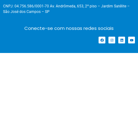
CNPJ: 04.756.586/0001-70 Av. Andrômeda, 653, 2º piso – Jardim Satélite –
São José dos Campos – SP
Conecte-se com nossas redes sociais