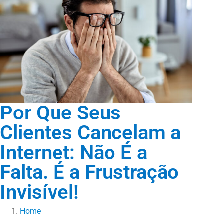
Por Que Seus
Clientes Cancelam a
Internet: Não É a
Falta. É a Frustração
Invisível!
Home