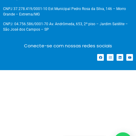
CNPJ 37.278.419/0001-10 Est Municipal Pedro Rosa da Silva, 146 – Morro
Grande – Extrema/MG
CNPJ: 04.756.586/0001-70 Av. Andrômeda, 653, 2º piso – Jardim Satélite –
São José dos Campos – SP
Conecte-se com nossas redes sociais