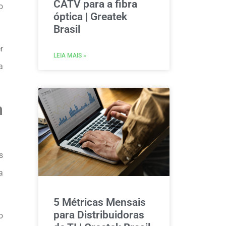
CATV para a fibra
o
óptica | Greatek
Brasil
r
LEIA MAIS »
a
m
s
a
5 Métricas Mensais
para Distribuidoras
o