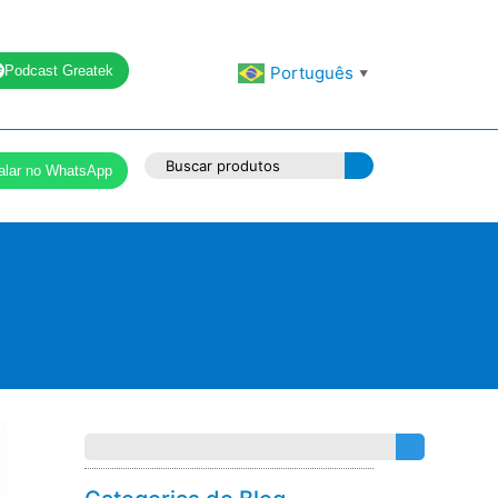
Podcast Greatek
Português
▼
alar no WhatsApp