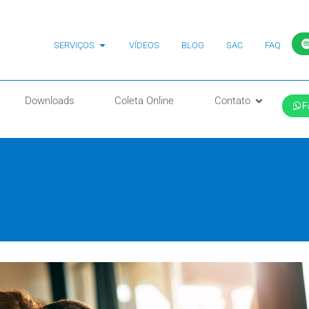
SERVIÇOS
VÍDEOS
BLOG
SAC
FAQ
Downloads
Coleta Online
Contato
F