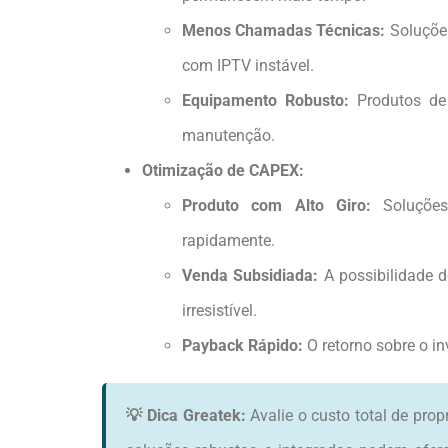
Menos Chamadas Técnicas:
Soluções
com IPTV instável.
Equipamento Robusto:
Produtos de 
manutenção.
Otimização de CAPEX:
Produto com Alto Giro:
Soluções
rapidamente.
Venda Subsidiada:
A possibilidade d
irresistível.
Payback Rápido:
O retorno sobre o in
💡 Dica Greatek:
Avalie o custo total de pro