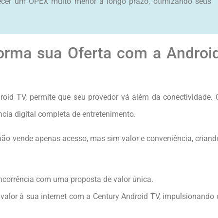
recer um OPEX muito menor a longo prazo, otimizando seus
orma sua Oferta com a Androi
roid TV, permite que seu provedor vá além da conectividade. 
ncia digital completa de entretenimento.
não vende apenas acesso, mas sim valor e conveniência, criand
corrência com uma proposta de valor única.
valor à sua internet com a Century Android TV, impulsionando 