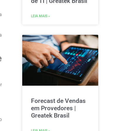
de TI | Greatek Brasil
a
LEIA MAIS »
a
e
r
Forecast de Vendas
em Provedores |
Greatek Brasil
o
LEIA MAIS »