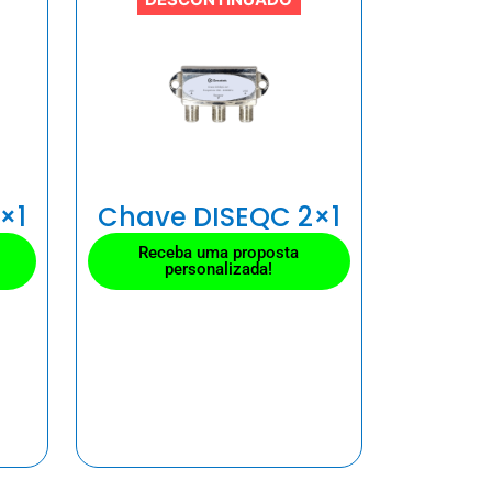
×1
Chave DISEQC 2×1
Receba uma proposta
personalizada!