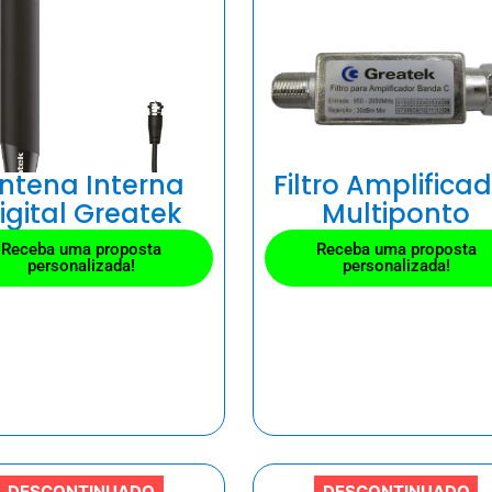
ntena Interna
Filtro Amplifica
igital Greatek
Multiponto
Receba uma proposta
Receba uma proposta
personalizada!
personalizada!
DESCONTINUADO
DESCONTINUADO