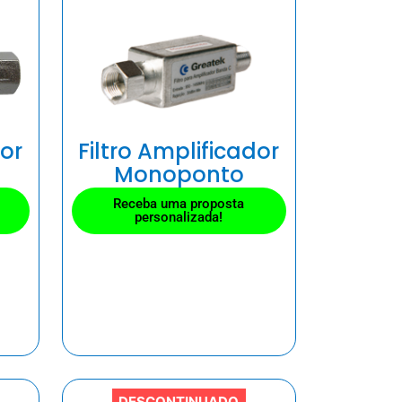
dor
Filtro Amplificador
Monoponto
Receba uma proposta
personalizada!
DESCONTINUADO