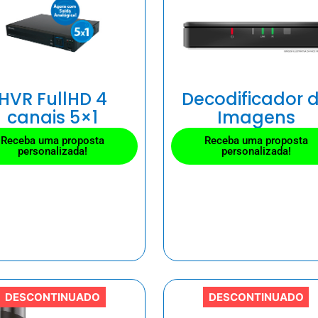
HVR FullHD 4
Decodificador 
canais 5×1
Imagens
Receba uma proposta
Receba uma proposta
personalizada!
personalizada!
DESCONTINUADO
DESCONTINUADO