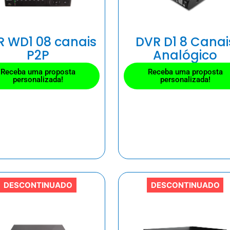
R WD1 08 canais
DVR D1 8 Canai
P2P
Analógico
Receba uma proposta
Receba uma proposta
personalizada!
personalizada!
DESCONTINUADO
DESCONTINUADO