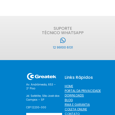
SUPORTE
TÉCNICO WHATSAPP
12 99100 6131
Links Rápidos
Av. Andrômeda, 653 –
HOME
2º Piso
PORTAL DA PRIVACIDADE
DOWNLOADS
Jd. Satélite, São José dos
BLOG
Campos – SP
RMA E GARANTIA
CEP 12230-000
COLETA ONLINE
CONTATO