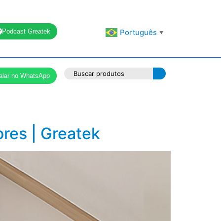
Podcast Greatek
Português
▼
alar no WhatsApp
ores | Greatek