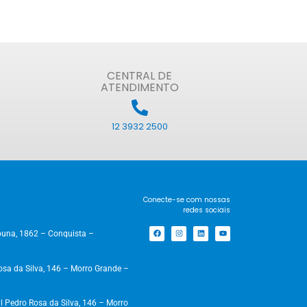
CENTRAL DE
ATENDIMENTO
12 3932 2500
Conecte-se com nossas
redes sociais
una, 1862 – Conquista –
a da Silva, 146 – Morro Grande –
 Pedro Rosa da Silva, 146 – Morro