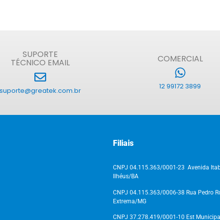
SUPORTE
COMERCIAL
TÉCNICO EMAIL
12 99172 3899
suporte@greatek.com.br
Filiais
CNPJ 04.115.363/0001-23 Avenida Itab
Ilhéus/BA
CNPJ 04.115.363/0006-38 Rua Pedro Ros
Extrema/MG
CNPJ 37.278.419/0001-10 Est Municipal