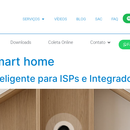
SERVIÇOS
VÍDEOS
BLOG
SAC
FAQ
Downloads
Coleta Online
Contato
F
mart home
eligente para ISPs e Integrad