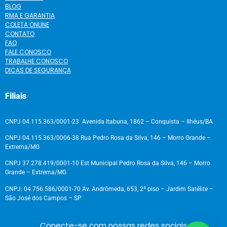
BLOG
RMA E GARANTIA
COLETA ONLINE
CONTATO
FAQ
FALE CONOSCO
TRABALHE CONOSCO
DICAS DE SEGURANÇA
Filiais
CNPJ 04.115.363/0001-23 Avenida Itabuna, 1862 – Conquista – Ilhéus/BA
CNPJ 04.115.363/0006-38 Rua Pedro Rosa da Silva, 146 – Morro Grande –
Extrema/MG
CNPJ 37.278.419/0001-10 Est Municipal Pedro Rosa da Silva, 146 – Morro
Grande – Extrema/MG
CNPJ: 04.756.586/0001-70 Av. Andrômeda, 653, 2º piso – Jardim Satélite –
São José dos Campos – SP
Conecte-se com nossas redes sociais