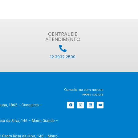
CENTRAL DE
ATENDIMENTO
12 3932 2500
Conecte-se com nossas
redes sociais
una, 1862 – Conquista –
a da Silva, 146 – Morro Grande –
 Pedro Rosa da Silva, 146 – Morro