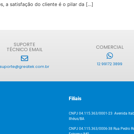
a satisfação do cliente é o pilar da […]
SUPORTE
COMERCIAL
TÉCNICO EMAIL
12 99172 3899
suporte@greatek.com.br
Filiais
CNPJ 04.115.363/0001-23 Avenida Itab
Ilhéus/BA
CNPJ 04.115.363/0006-38 Rua Pedro Ros
Extrema/MG