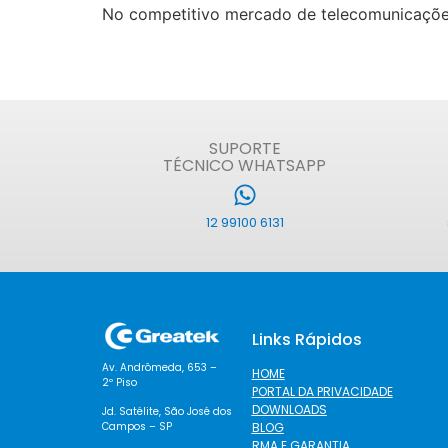
No competitivo mercado de telecomunicações, 
SUPORTE
TÉCNICO WHATSAPP
12 99100 6131
Links Rápidos
Av. Andrômeda, 653 –
HOME
2º Piso
PORTAL DA PRIVACIDADE
DOWNLOADS
Jd. Satélite, São José dos
BLOG
Campos – SP
RMA E GARANTIA