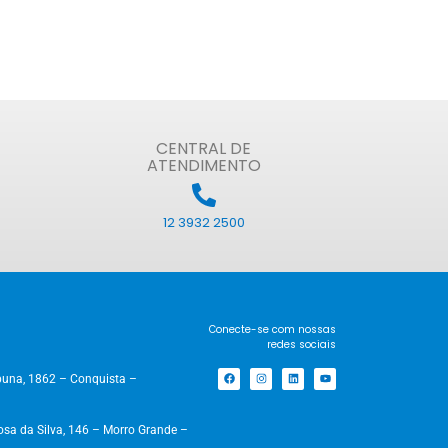
CENTRAL DE
ATENDIMENTO
12 3932 2500
Conecte-se com nossas
redes sociais
una, 1862 – Conquista –
a da Silva, 146 – Morro Grande –