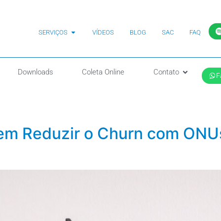
SERVIÇOS
VÍDEOS
BLOG
SAC
FAQ
Downloads
Coleta Online
Contato
F
m Reduzir o Churn com ONUs