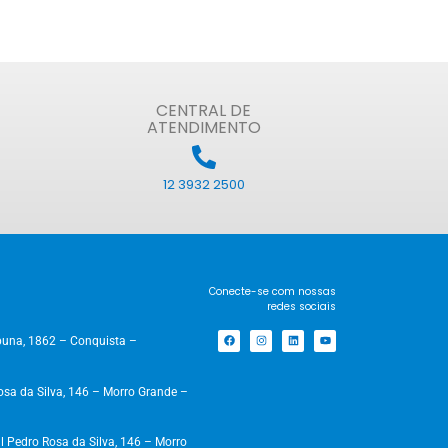
CENTRAL DE
ATENDIMENTO
12 3932 2500
Conecte-se com nossas
redes sociais
una, 1862 – Conquista –
a da Silva, 146 – Morro Grande –
 Pedro Rosa da Silva, 146 – Morro