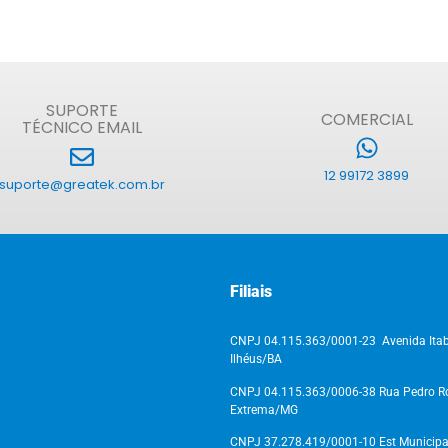
SUPORTE
COMERCIAL
TÉCNICO EMAIL
12 99172 3899
suporte@greatek.com.br
Filiais
CNPJ 04.115.363/0001-23 Avenida Itab
Ilhéus/BA
CNPJ 04.115.363/0006-38 Rua Pedro Ros
Extrema/MG
CNPJ 37.278.419/0001-10 Est Municipal