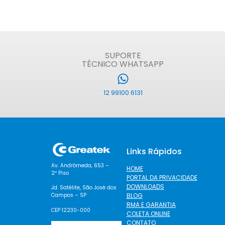
SUPORTE
TÉCNICO WHATSAPP
12 99100 6131
Links Rápidos
Av. Andrômeda, 653 –
HOME
2º Piso
PORTAL DA PRIVACIDADE
DOWNLOADS
Jd. Satélite, São José dos
BLOG
Campos – SP
RMA E GARANTIA
CEP 12230-000
COLETA ONLINE
CONTATO