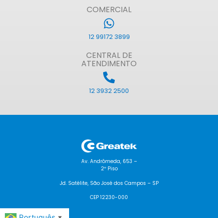
COMERCIAL
12 99172 3899
CENTRAL DE
ATENDIMENTO
12 3932 2500
Av. Andrômeda, 653 –
2º Piso
Jd. Satélite, São José dos Campos – SP
CEP 12230-000
Português
▼