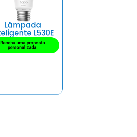
Lâmpada
teligente L530E
Receba uma proposta
personalizada!