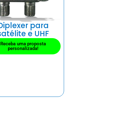
Diplexer para
satélite e UHF
Receba uma proposta
personalizada!