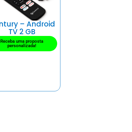
ntury – Android
TV 2 GB
Receba uma proposta
personalizada!